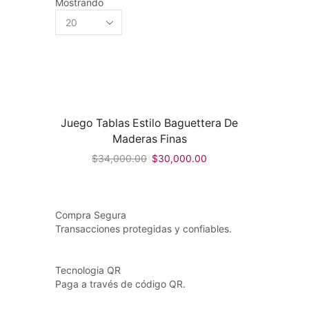
Mostrando
Products
per
page
Juego Tablas Estilo Baguettera De
Maderas Finas
$
34,000.00
$
30,000.00
Compra Segura
Transacciones protegidas y confiables.
Tecnologia QR
Paga a través de código QR.