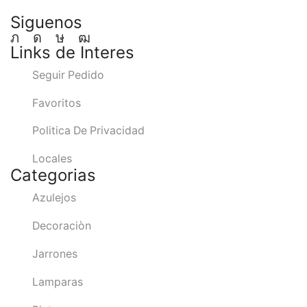
Siguenos
Twitter
Instagram
Tik-
Youtube
Links de Interes
tok
Seguir Pedido
Favoritos
Politica De Privacidad
Locales
Categorias
Azulejos
Decoraciòn
Jarrones
Lamparas