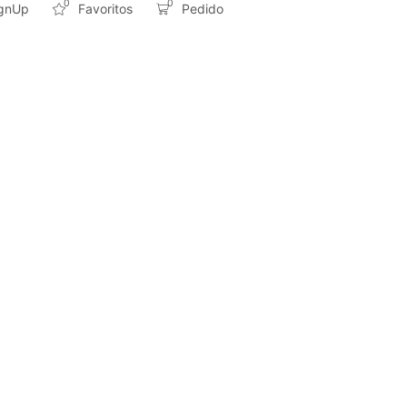
0
0
ignUp
Favoritos
Pedido